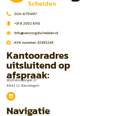
024-6751497
+31 6 2052 6110
info@verzorgdscheiden.nl
KVK nummer: 61455245
Kantooradres
uitsluitend op
afspraak:
Wolfsbossingel 21
6642 CL Beuningen
Navigatie