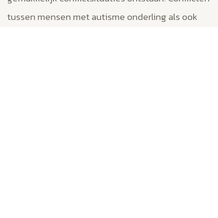
tussen mensen met autisme onderling als ook
tussen mensen met en zonder een vorm van
autisme.
Onder leiding van een deskundig en onpartijdig
bemiddelaar van Verzorgd scheiden analyseren
partijen samen de onderlinge communicatie –
wat is bedoeld, wat is gezegd, wat is gehoord, wat
is begrepen wat is gedaan – en werken vanuit
verkregen begrip voor elkaars zienswijze aan
gezamenlijk gedragen oplossingen.